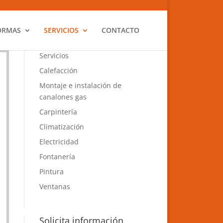
ORMAS
SERVICIOS
CONTACTO
Servicios
Calefacción
Montaje e instalación de
canalones gas
Carpintería
Climatización
Electricidad
Fontanería
Pintura
Ventanas
Solicita información